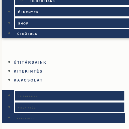
FILOZÓFIÁNK
ÉLMÉNYEK
SHOP
ÚTKÖZBEN
ÚTITÁRSAINK
KITEKINTÉS
KAPCSOLAT
ÚTITÁRSAINK
KITEKINTÉS
KAPCSOLAT