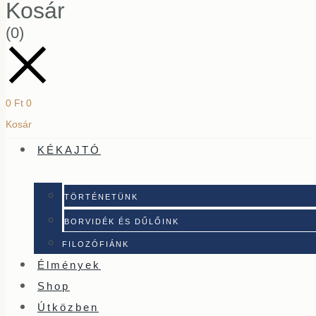
Kosár
(0)
0
Ft
0
Kosár
KÉKAJTÓ
TÖRTÉNETÜNK
BORVIDÉK ÉS DŰLŐINK
FILOZÓFIÁNK
Élmények
Shop
Útközben