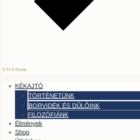
0
Ft
0
Kosár
KÉKAJTÓ
TÖRTÉNETÜNK
BORVIDÉK ÉS DŰLŐINK
FILOZÓFIÁNK
Élmények
Shop