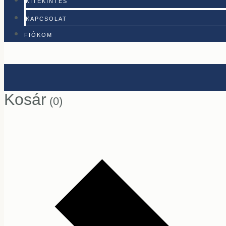
KITEKINTÉS
KAPCSOLAT
FIÓKOM
Kosár
(0)