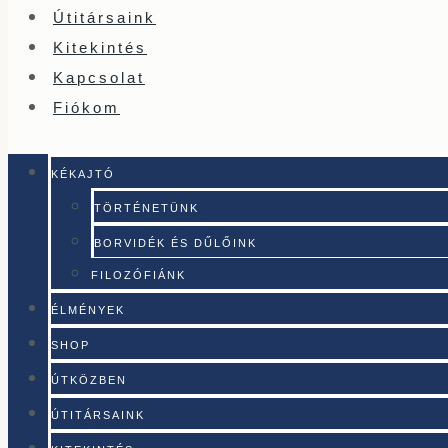
Útitársaink
Kitekintés
Kapcsolat
Fiókom
KÉKAJTÓ
TÖRTÉNETÜNK
BORVIDÉK ÉS DŰLŐINK
FILOZÓFIÁNK
ÉLMÉNYEK
SHOP
ÚTKÖZBEN
ÚTITÁRSAINK